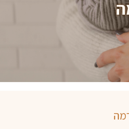
ה
רמה