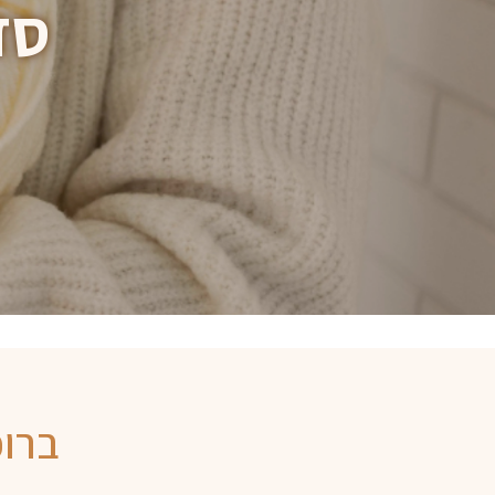
סד
ברוכ